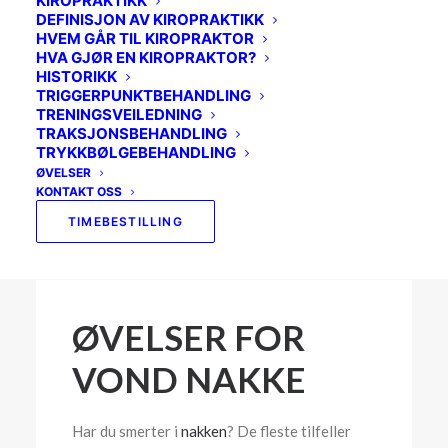
KIROPRAKTIKK
SVIMMELHET
DEFINISJON AV KIROPRAKTIKK
HVEM GÅR TIL KIROPRAKTOR
SKULDER
HVA GJØR EN KIROPRAKTOR?
HISTORIKK
BEKKENET
TRIGGERPUNKTBEHANDLING
TRENINGSVEILEDNING
MOR OG BARN
TRAKSJONSBEHANDLING
TRYKKBØLGEBEHANDLING
BRYSTRYGGEN
ØVELSER
KONTAKT OSS
IDRETTSKADER
TIMEBESTILLING
ØVELSER FOR
VOND NAKKE
Har du smerter i
nakken
? De fleste tilfeller