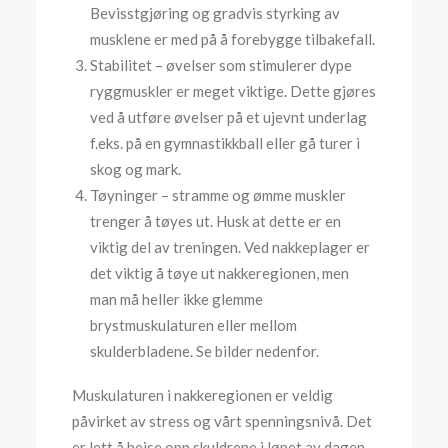
Bevisstgjøring og gradvis styrking av
musklene er med på å forebygge tilbakefall.
Stabilitet – øvelser som stimulerer dype
ryggmuskler er meget viktige. Dette gjøres
ved å utføre øvelser på et ujevnt underlag
f.eks. på en gymnastikkball eller gå turer i
skog og mark.
Tøyninger – stramme og ømme muskler
trenger å tøyes ut. Husk at dette er en
viktig del av treningen. Ved nakkeplager er
det viktig å tøye ut nakkeregionen, men
man må heller ikke glemme
brystmuskulaturen eller mellom
skulderbladene. Se bilder nedenfor.
Muskulaturen i nakkeregionen er veldig
påvirket av stress og vårt spenningsnivå. Det
er lett å heise opp skuldrene i løpet av dagen