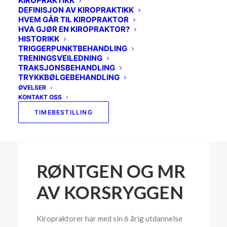
KIROPRAKTIKK
SVIMMELHET
DEFINISJON AV KIROPRAKTIKK
HVEM GÅR TIL KIROPRAKTOR
SKULDER
HVA GJØR EN KIROPRAKTOR?
HISTORIKK
BEKKENET
TRIGGERPUNKTBEHANDLING
TRENINGSVEILEDNING
MOR OG BARN
TRAKSJONSBEHANDLING
TRYKKBØLGEBEHANDLING
BRYSTRYGGEN
ØVELSER
KONTAKT OSS
IDRETTSKADER
TIMEBESTILLING
RØNTGEN OG MR
AV KORSRYGGEN
Kiropraktorer har med sin 6 årig utdannelse