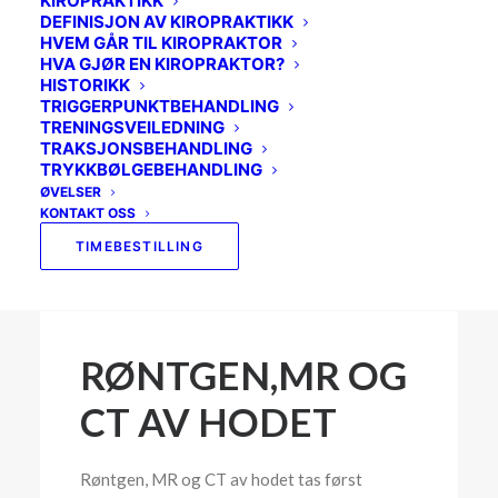
KIROPRAKTIKK
SVIMMELHET
DEFINISJON AV KIROPRAKTIKK
HVEM GÅR TIL KIROPRAKTOR
SKULDER
HVA GJØR EN KIROPRAKTOR?
HISTORIKK
BEKKENET
TRIGGERPUNKTBEHANDLING
TRENINGSVEILEDNING
MOR OG BARN
TRAKSJONSBEHANDLING
TRYKKBØLGEBEHANDLING
BRYSTRYGGEN
ØVELSER
KONTAKT OSS
IDRETTSKADER
TIMEBESTILLING
RØNTGEN,MR OG
CT AV HODET
Røntgen, MR og CT av hodet tas først