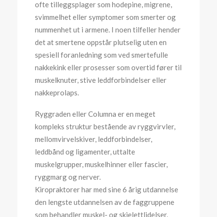
ofte tilleggsplager som hodepine, migrene,
svimmelhet eller symptomer som smerter og
nummenhet ut i armene. I noen tilfeller hender
det at smertene oppstår plutselig uten en
spesiell foranledning som ved smertefulle
nakkekink eller prosesser som overtid fører til
muskelknuter, stive leddforbindelser eller
nakkeprolaps.
Ryggraden eller Columna er en meget
kompleks struktur bestående av ryggvirvler,
mellomvirvelskiver, leddforbindelser,
leddbånd og ligamenter, uttalte
muskelgrupper, muskelhinner eller fascier,
ryggmarg og nerver.
Kiropraktorer har med sine 6 årig utdannelse
den lengste utdannelsen av de faggruppene
som behandler muskel- og skjelettlidelser.