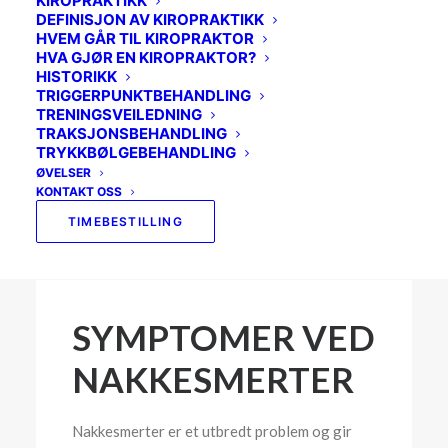
KIROPRAKTIKK
SVIMMELHET
DEFINISJON AV KIROPRAKTIKK
HVEM GÅR TIL KIROPRAKTOR
SKULDER
HVA GJØR EN KIROPRAKTOR?
HISTORIKK
BEKKENET
TRIGGERPUNKTBEHANDLING
TRENINGSVEILEDNING
MOR OG BARN
TRAKSJONSBEHANDLING
TRYKKBØLGEBEHANDLING
BRYSTRYGGEN
ØVELSER
KONTAKT OSS
IDRETTSKADER
TIMEBESTILLING
SYMPTOMER VED
NAKKESMERTER
Nakkesmerter er et utbredt problem og gir