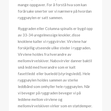
mange oppgaver. For å forstå hva som kan
forårsake smerter ser vi nærmere på hvordan
ryggsøylen er satt sammen.
Ryggraden eller Columna spinalis er bygd opp
av 33-34 uregelmessige knokler, disse
knoklene kaller vi ryggvirvler. Virvlene har
forskjellig utseende ulike steder i ryggraden.
Virvlene holdes fra hverandre av
mellomvirvelskiver. Nabovirvler danner baktil
små ledd med hverandre som er kalt
fasettledd eller bueledd (styringsledd). Hele
ryggsøylen holdes sammen av sterke
leddbånd som omhyller hele ryggsøylen. Når
vi beveger på ryggraden beveger vi på
leddene mellom virvlene og
mellomvirvelskiven virker som en støtdemper.