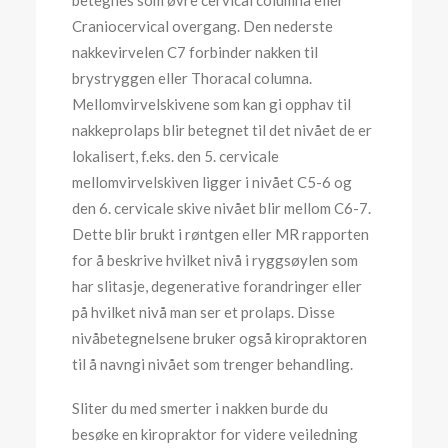
betegnes som øvre cervical columna eller
Craniocervical overgang. Den nederste
nakkevirvelen C7 forbinder nakken til
brystryggen eller Thoracal columna.
Mellomvirvelskivene som kan gi opphav til
nakkeprolaps blir betegnet til det nivået de er
lokalisert, f.eks. den 5. cervicale
mellomvirvelskiven ligger i nivået C5-6 og
den 6. cervicale skive nivået blir mellom C6-7.
Dette blir brukt i røntgen eller MR rapporten
for å beskrive hvilket nivå i ryggsøylen som
har slitasje, degenerative forandringer eller
på hvilket nivå man ser et prolaps. Disse
nivåbetegnelsene bruker også kiropraktoren
til å navngi nivået som trenger behandling.
Sliter du med smerter i nakken burde du
besøke en kiropraktor for videre veiledning