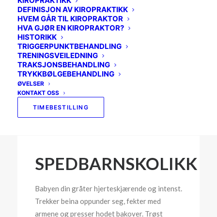
KIROPRAKTIKK
SVIMMELHET
DEFINISJON AV KIROPRAKTIKK
HVEM GÅR TIL KIROPRAKTOR
SKULDER
HVA GJØR EN KIROPRAKTOR?
HISTORIKK
BEKKENET
TRIGGERPUNKTBEHANDLING
TRENINGSVEILEDNING
MOR OG BARN
TRAKSJONSBEHANDLING
TRYKKBØLGEBEHANDLING
BRYSTRYGGEN
ØVELSER
KONTAKT OSS
IDRETTSKADER
TIMEBESTILLING
SPEDBARNSKOLIKK
Babyen din gråter hjerteskjærende og intenst.
Trekker beina oppunder seg, fekter med
armene og presser hodet bakover. Trøst